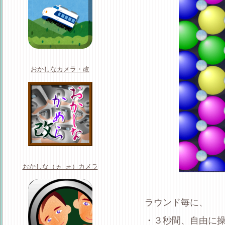
おかしなカメラ・改
おかしな（ヵ_ォ）カメラ
ラウンド毎に、
・３秒間、自由に