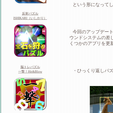
という形になって
反射パズル
ISHIKARI（いしかり）
今回のアップデー
ウンドシステムの差
くつかのアプリを更
脳トレパズル
・ひっくり返しパ
一撃！Hit&Blow