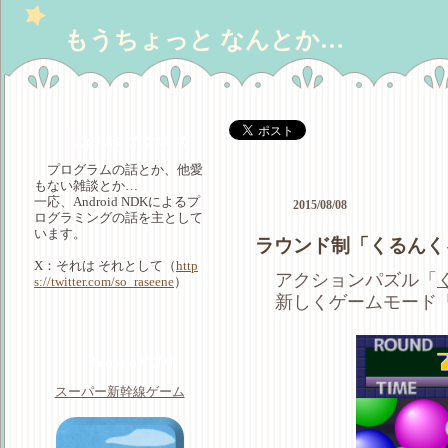
もうちょっと なんとか…
このブログについて
プログラムの話とか、他愛
もない雑談とか…
一応、Android NDKによるプ
2015/08/08
ログラミングの話を主として
います。
ラウンド制「くるんく
X：それは それとして（
http
アクションパズル「
s://twitter.com/so_raseene
）
新しくゲームモード
Androidアプリ
スーパー新幹線ゲーム