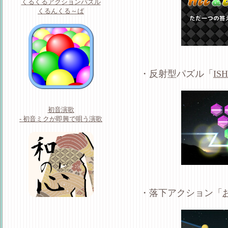
くるくるアクションパズル
くるんくる～ぱ
・反射型パズル「
IS
初音演歌
- 初音ミクが即興で唄う演歌
・落下アクション「