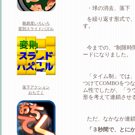
・球の消去、落下
を繰り返す形式で、
難易度いろいろ
す。
変則スライドパズル
今までの、"制限時
ードになりました。
「タイム制」では
つけてCOMBOをつ
落下アクション
ム性でしたが、「ラ
おちてく
形を考えて連鎖させ
ただ、なかなか連
「３秒間で、とに