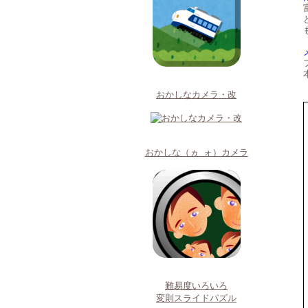
おかしなカメラ・改
おかしな（ヵ_ォ）カメラ
難易度いろいろ
変則スライドパズル