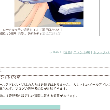
ローカル女子の遠吠え（1） [ 瀬戸口みづき ]
価格：668円（税込、送料無料)
(2016/7/24時点)
by
HANAI
[
漫画
]
[
コメント(0)
｜
トラックバッ
ト
メントをどうぞ
ールアドレスとURLの入力は必須ではありません。 入力されたメールアドレ
映されず、ブログの管理者のみが参照できます。
稿には管理者が設定した質問に答える必要があります。