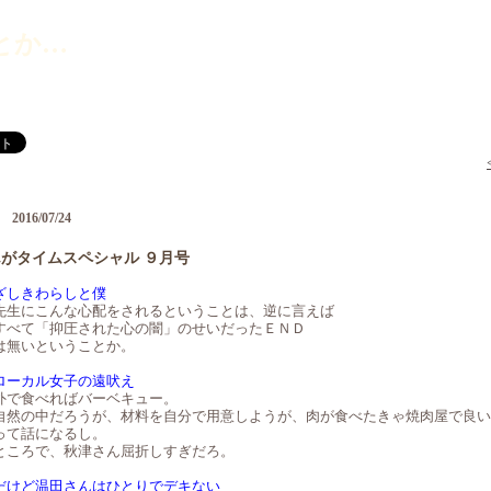
とか…
2016/07/24
がタイムスペシャル ９月号
―
ざしきわらしと僕
先生にこんな心配をされるということは、逆に言えば
すべて「抑圧された心の闇」のせいだったＥＮＤ
は無いということか。
ローカル女子の遠吠え
外で食べればバーベキュー。
自然の中だろうが、材料を自分で用意しようが、肉が食べたきゃ焼肉屋で良い
って話になるし。
ところで、秋津さん屈折しすぎだろ。
だけど温田さんはひとりでデキない