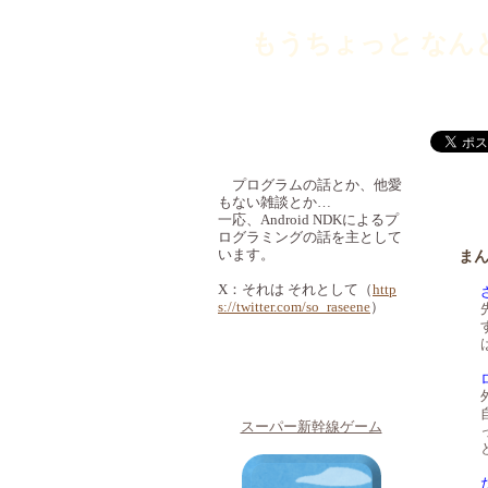
もうちょっと なん
このブログについて
プログラムの話とか、他愛
もない雑談とか…
一応、Android NDKによるプ
ログラミングの話を主として
います。
まん
X：それは それとして（
http
s://twitter.com/so_raseene
）
Androidアプリ
スーパー新幹線ゲーム