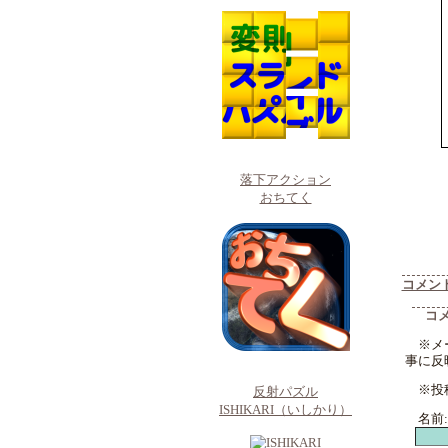
落下アクション
おちてく
コメン
コ
※メ
事に反
※投
反射パズル
ISHIKARI（いしかり）
名前: