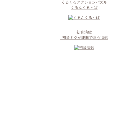
くるくるアクションパズル
くるんくる～ぱ
初音演歌
- 初音ミクが即興で唄う演歌
RSS
ログイン