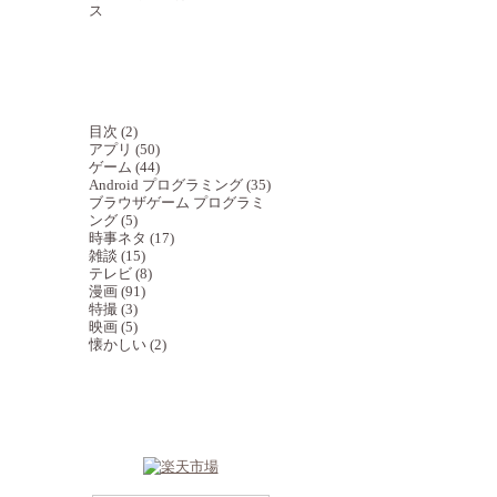
ス
カテゴリ一覧
目次 (2)
アプリ (50)
ゲーム (44)
Android プログラミング (35)
ブラウザゲーム プログラミ
ング (5)
時事ネタ (17)
雑談 (15)
テレビ (8)
漫画 (91)
特撮 (3)
映画 (5)
懐かしい (2)
おかいもの（広告・
PR）