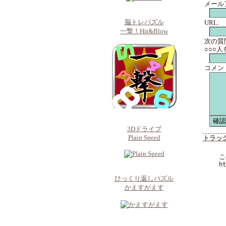
メール
脳トレパズル
URL:
一撃！Hit&Blow
次の質
○○○
コメン
3Dドライブ
Plain Speed
トラッ
こ
ht
ひっくり返しパズル
かえすがえす