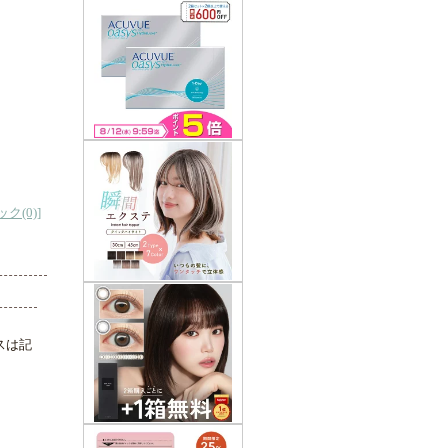
ク(0)
]
スは記