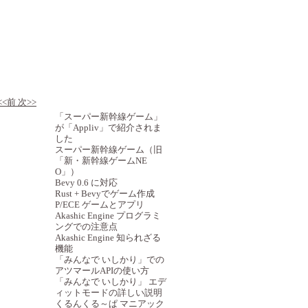
最近の記事
<<前
次>>
「スーパー新幹線ゲーム」
が「Appliv」で紹介されま
した
スーパー新幹線ゲーム（旧
「新・新幹線ゲームNE
O」）
Bevy 0.6 に対応
Rust + Bevyでゲーム作成
P/ECE ゲームとアプリ
Akashic Engine プログラミ
ングでの注意点
Akashic Engine 知られざる
機能
「みんなで いしかり」での
アツマールAPIの使い方
「みんなで いしかり」 エデ
ィットモードの詳しい説明
くるんくる～ぱ マニアック