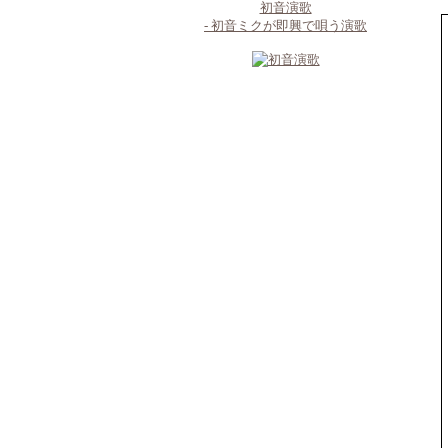
初音演歌
- 初音ミクが即興で唄う演歌
RSS
ログイン