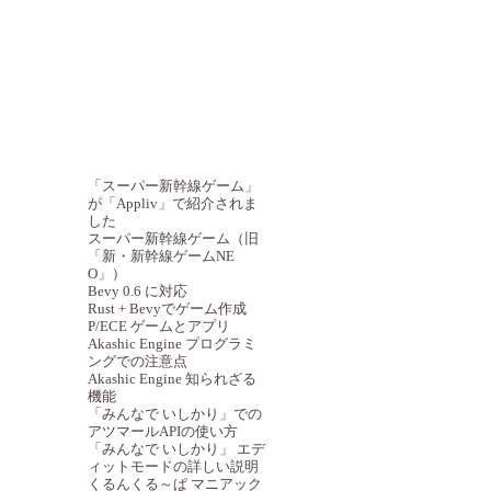
最近の記事
「スーパー新幹線ゲーム」
が「Appliv」で紹介されま
した
スーパー新幹線ゲーム（旧
「新・新幹線ゲームNE
O」）
Bevy 0.6 に対応
Rust + Bevyでゲーム作成
P/ECE ゲームとアプリ
Akashic Engine プログラミ
ングでの注意点
Akashic Engine 知られざる
機能
「みんなで いしかり」での
アツマールAPIの使い方
「みんなで いしかり」 エデ
ィットモードの詳しい説明
くるんくる～ぱ マニアック