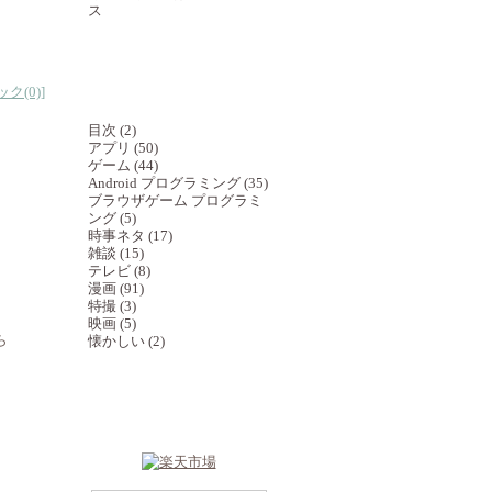
ス
ク(0)
]
カテゴリ一覧
目次 (2)
アプリ (50)
ゲーム (44)
Android プログラミング (35)
ブラウザゲーム プログラミ
ング (5)
時事ネタ (17)
雑談 (15)
テレビ (8)
漫画 (91)
特撮 (3)
映画 (5)
ら
懐かしい (2)
おかいもの（広告・
PR）