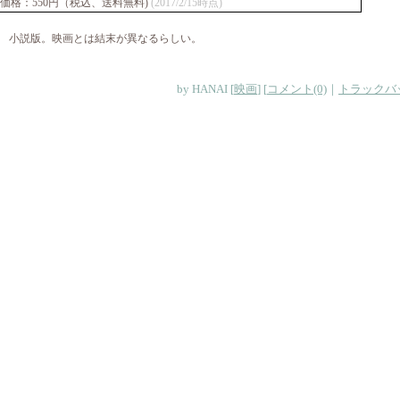
価格：550円（税込、送料無料)
(2017/2/15時点)
小説版。映画とは結末が異なるらしい。
by
HANAI
[
映画
]
[
コメント(0)
｜
トラックバッ