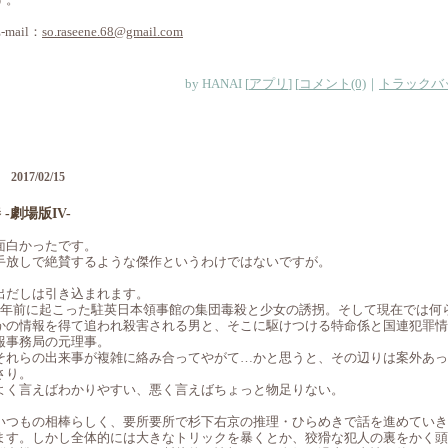
-mail：
so.raseene.68@gmail.com
by
HANAI
[
アプリ
]
[
コメント(0)
｜
トラックバッ
2017/02/15
 -劇場版IV-
―
面白かったです。
手放しで絶賛するような傑作というわけではないですが。
出だしは引き込まれます。
7年前に起こった駐英日本領事館の集団毒殺と少女の誘拐。そして現在では何
かの情報を得て追われ殺害される男と、そこに駆けつける特命係と国連犯罪情
報事務局の元理事。
それらの出来事が複雑に絡み合ってやがて…かと思うと、その辺りは案外あっ
さり。
よく言えばわかりやすい、悪く言えばちょっと物足りない。
いつもの相棒らしく、要所要所で杉下右京の推理・ひらめきで話を進めていき
ます。しかし全体的には大きなトリックを暴くとか、狡猾な犯人の裏をかく頭