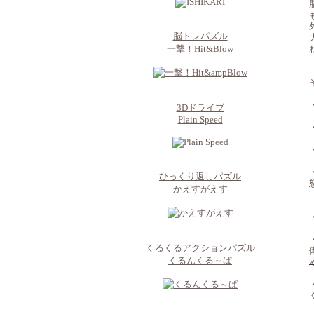
脳トレパズル
一撃！Hit&Blow
3Dドライブ
Plain Speed
ひっくり返しパズル
かえすがえす
くるくるアクションパズル
くるんくる～ぱ