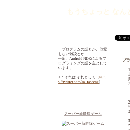
もうちょっと なん
このブログについて
プログラムの話とか、他愛
もない雑談とか…
一応、Android NDKによるプ
プ
ログラミングの話を主として
います。
X：それは それとして（
http
s://twitter.com/so_raseene
）
Androidアプリ
スーパー新幹線ゲーム