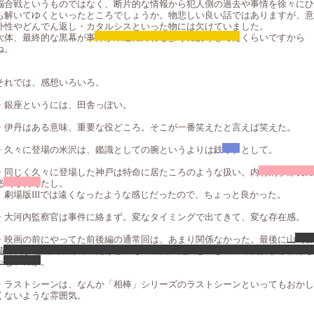
脳合戦というものではなく、断片的な情報から犯人側の過去や事情を徐々にひ
も解いてゆくといったところでしょうか。物悲しい良い話ではありますが、意
外性やどんでん返し・カタルシスといった物には欠けていました。
大体、最終的な黒幕が
事件が未遂に終わるように誘導してた
くらいですから
ね。
それでは、感想いろいろ。
・銀座というには、田舎っぽい。
・伊丹はある意味、重要な役どころ。そこが一番笑えたと言えば笑えた。
・久々に登場の米沢は、鑑識としての腕というよりは
鉄オタ
として。
・同じく久々に登場した神戸は特命に居たころのような扱い。
内村刑事部長に
怒鳴られて
たし。
劇場版IIIでは遠くなったような感じだったので、ちょっと良かった。
・大河内監察官は事件に絡まず。変なタイミングで出てきて、変な存在感。
・映画の前にやってた前後編の通常回は、あまり関係なかった。最後に
山崎警
備局長が地団太踏んでいたけど、その程度。犯人と通じていて失脚するわけじ
ゃないのか
。
・ラストシーンは、なんか「相棒」シリーズのラストシーンといってもおかし
くないような雰囲気。