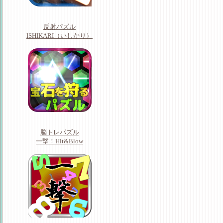
反射パズル
ISHIKARI（いしかり）
脳トレパズル
一撃！Hit&Blow