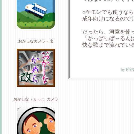
○ケモンでも使うな
成年向けになるので
だったら、河童を使
「かっぱっぱ～るん
おかしなカメラ・改
快な歌まで流れてい
by
HAN
おかしな（ヵ_ォ）カメラ