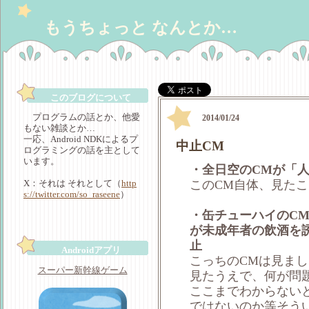
もうちょっと なんとか…
このブログについて
プログラムの話とか、他愛
2014/01/24
もない雑談とか…
一応、Android NDKによるプ
中止CM
―
ログラミングの話を主として
います。
・全日空のCMが「
X：それは それとして（
http
このCM自体、見た
s://twitter.com/so_raseene
）
・缶チューハイのC
が未成年者の飲酒を
止
Androidアプリ
こっちのCMは見ま
スーパー新幹線ゲーム
見たうえで、何が問
ここまでわからない
ではないのか等そう