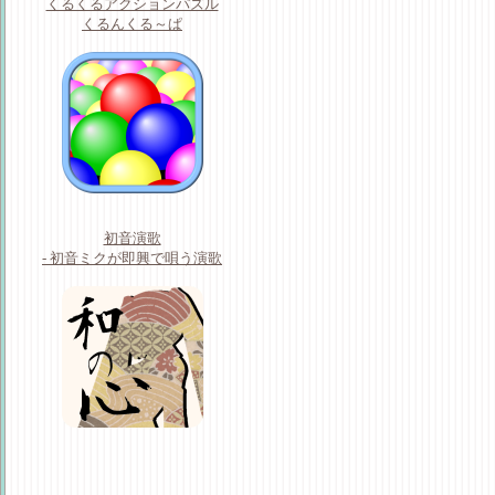
くるくるアクションパズル
くるんくる～ぱ
初音演歌
- 初音ミクが即興で唄う演歌